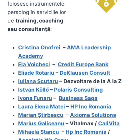
folosesc instrumentele
persolog în serviciile lor
de
training, coaching
sau consultanță
:
Cristina Onofrei
–
AMA Leadership
Academy
Ela Voicheci
–
Credit Europe Bank
Eliade Rotariu
–
DeKlausen Consult
Iuliana Scutaru
– Dezvoltare de la A la Z
István Köllő
–
Polaris Consulting
Ivona Funaru
–
Business Saga
Laura Elena Matei
–
HP Inc Romania
Marian Știrbescu
–
Axioma Solutions
Marius Galiceanu
– Vitalmax /
CaliVita
Mihaela Stancu
–
Hp Inc Romania
/