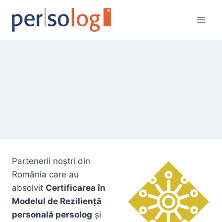
Skip
to
content
Partenerii noștri din
România care au
absolvit
Certificarea în
Modelul de Reziliență
personală persolog
și