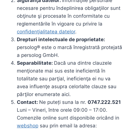
Siguranţa datelor:
Informaţiile personale
necesare pentru îndeplinirea obligaţiilor sunt
obţinute şi procesate în conformitate cu
reglementările în vigoare cu privire la
confidenţialitatea datelor
.
Drepturi intelectuale de proprietate:
persolog® este o marcă înregistrată protejată
a persolog GmbH.
Separabilitate:
Dacă una dintre clauzele
menţionate mai sus este ineficientă în
totalitate sau parţial, ineficienţa ei nu va
avea influenţe asupra celorlalte clauze sau
părţilor enumerate aici.
Contact:
Ne puteți suna la nr.
0747.222.521
Luni – Vineri, între orele 09:00 – 17:00.
Comenzile online sunt disponibile oricând in
webshop
sau prin email la adresa: