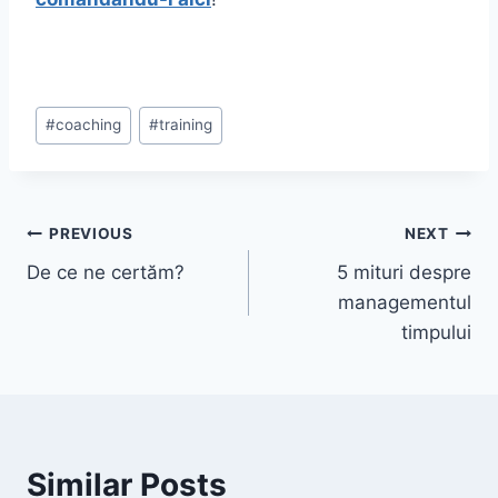
Post
#
coaching
#
training
Tags:
Post
PREVIOUS
NEXT
De ce ne certăm?
5 mituri despre
navigation
managementul
timpului
Similar Posts