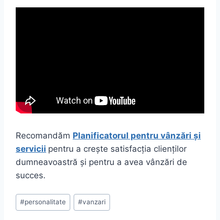
Recomandăm
Planificatorul pentru vânzări și
servicii
pentru a crește satisfacția clienților
dumneavoastră și pentru a avea vânzări de
succes.
Post
#
personalitate
#
vanzari
Tags: