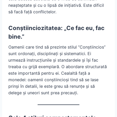
neașteptate și cu o lipsă de inițiativă. Este dificil
să facă față conflictelor.
Conștiinciozitatea: „Ce fac eu, fac
bine.”
Oamenii care tind să prezinte stilul ”Conștiincios”
sunt ordonați, disciplinați și sistematici. Ei
urmează instrucțiunile și standardele și își fac
treaba cu grijă exemplară. O abordare structurată
este importantă pentru ei. Cealaltă față a
monedei: oamenii conștiincioși tind să se lase
prinși în detalii, le este greu să renunțe și să
delege și uneori sunt prea precauți.