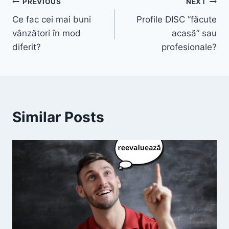
Post
PREVIOUS
NEXT
Ce fac cei mai buni
Profile DISC ”făcute
navigation
vânzători în mod
acasă” sau
diferit?
profesionale?
Similar Posts